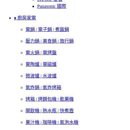
Panasonic 國際
♦ 廚房家電
電鍋 | 電子鍋 | 煮飯鍋
壓力鍋 | 美食鍋 | 旅行鍋
電火鍋 | 電烤盤
電陶爐 | 電磁爐
微波爐 | 水波爐
氣炸鍋 | 氣炸烤箱
烤箱 | 烤麵包機 | 乾果機
開飲機 | 熱水瓶 | 快煮壺
果汁機 | 咖啡機 | 氣泡水機