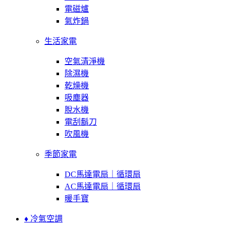
電磁爐
氣炸鍋
生活家電
空氣清淨機
除濕機
乾燥機
吸塵器
脫水機
電刮鬍刀
吹風機
季節家電
DC馬達電扇｜循環扇
AC馬達電扇｜循環扇
暖手寶
♦ 冷氣空調