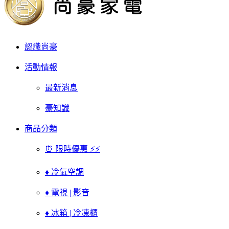
認識尚豪
活動情報
最新消息
豪知識
商品分類
⏰ 限時優惠 ⚡⚡
♦ 冷氣空調
♦ 電視 | 影音
♦ 冰箱 | 冷凍櫃