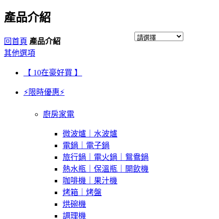
產品介紹
回首頁
產品介紹
其他選項
【 10在豪好買 】
⚡限時優惠⚡
廚房家電
微波爐｜水波爐
電鍋｜電子鍋
旅行鍋｜電火鍋｜鴛鴦鍋
熱水瓶｜保溫瓶｜開飲機
咖啡機｜果汁機
烤箱｜烤盤
烘碗機
調理機