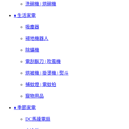
洗碗機 | 烘碗機
♦ 生活家電
吸塵器
掃地機器人
除蟎機
電刮鬍刀 | 吹風機
烘被機 | 掛燙機 | 熨斗
捕蚊燈 | 電蚊拍
寵物用品
♦ 季節家電
DC馬達電扇