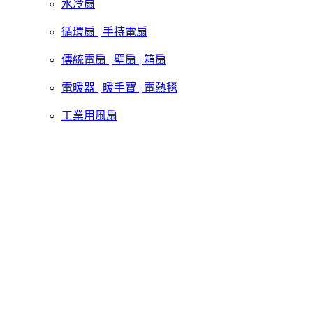
水冷扇
循環扇 | 手持電扇
傳統電扇 | 壁扇 | 箱扇
電暖器 | 暖手寶 | 電熱毯
工業用風扇