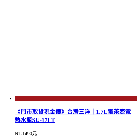
《門市取貨現金價》台灣三洋｜1.7L電茶壺電
熱水瓶SU-17LT
NT.1490元