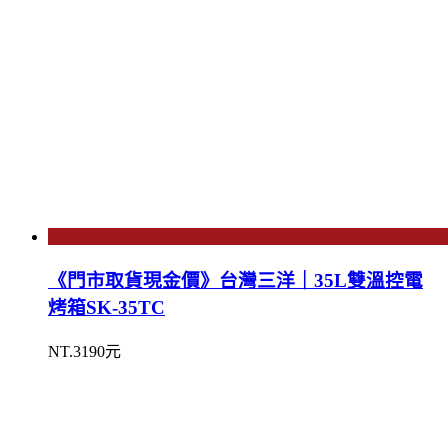
《門市取貨現金價》台灣三洋｜35L雙溫控電
烤箱SK-35TC
NT.3190元