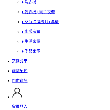
♦ 洗衣機
♦ 乾衣機 | 電子衣櫥
♦ 空氣清淨機 | 除濕機
♦ 廚房家電
♦ 生活家電
♦ 季節家電
案例分享
購物須知
門市資訊
會員登入