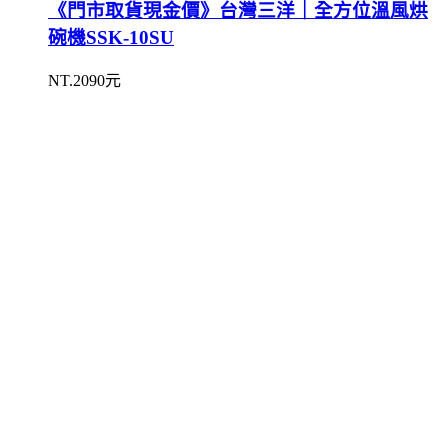
《門市取貨現金價》台灣三洋｜全方位溫風烘
碗機SSK-10SU
NT.2090元