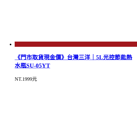
《門市取貨現金價》台灣三洋｜5L光控節能熱
水瓶SU-05YT
NT.1999元