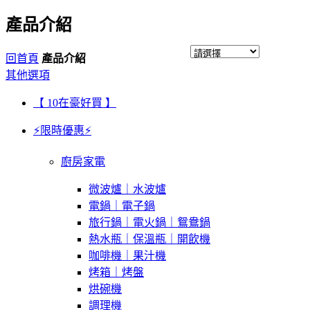
產品介紹
回首頁
產品介紹
其他選項
【 10在豪好買 】
⚡限時優惠⚡
廚房家電
微波爐｜水波爐
電鍋｜電子鍋
旅行鍋｜電火鍋｜鴛鴦鍋
熱水瓶｜保溫瓶｜開飲機
咖啡機｜果汁機
烤箱｜烤盤
烘碗機
調理機