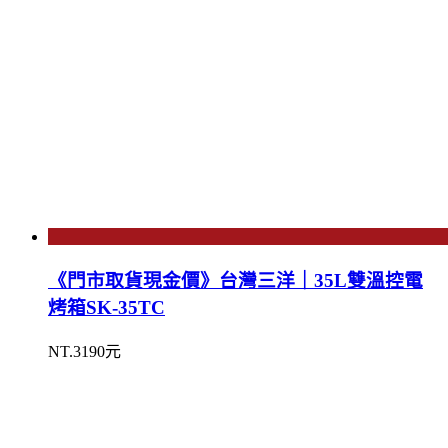
《門市取貨現金價》台灣三洋｜35L雙溫控電
烤箱SK-35TC
NT.3190元