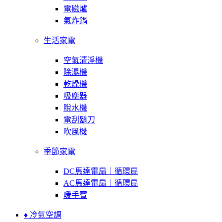
電磁爐
氣炸鍋
生活家電
空氣清淨機
除濕機
乾燥機
吸塵器
脫水機
電刮鬍刀
吹風機
季節家電
DC馬達電扇｜循環扇
AC馬達電扇｜循環扇
暖手寶
♦ 冷氣空調