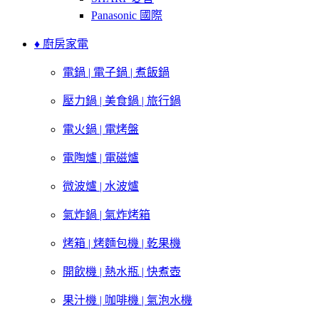
Panasonic 國際
♦ 廚房家電
電鍋 | 電子鍋 | 煮飯鍋
壓力鍋 | 美食鍋 | 旅行鍋
電火鍋 | 電烤盤
電陶爐 | 電磁爐
微波爐 | 水波爐
氣炸鍋 | 氣炸烤箱
烤箱 | 烤麵包機 | 乾果機
開飲機 | 熱水瓶 | 快煮壺
果汁機 | 咖啡機 | 氣泡水機