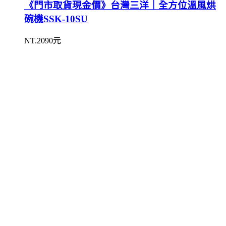
《門市取貨現金價》台灣三洋｜全方位溫風烘
碗機SSK-10SU
NT.2090元