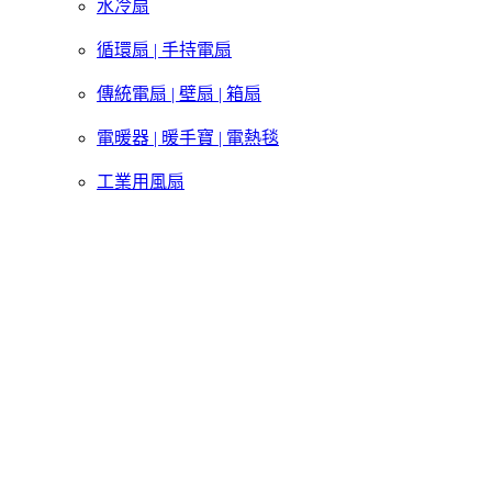
水冷扇
循環扇 | 手持電扇
傳統電扇 | 壁扇 | 箱扇
電暖器 | 暖手寶 | 電熱毯
工業用風扇