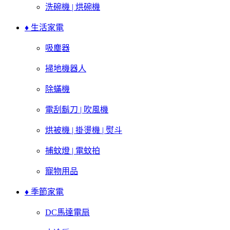
洗碗機 | 烘碗機
♦ 生活家電
吸塵器
掃地機器人
除蟎機
電刮鬍刀 | 吹風機
烘被機 | 掛燙機 | 熨斗
捕蚊燈 | 電蚊拍
寵物用品
♦ 季節家電
DC馬達電扇