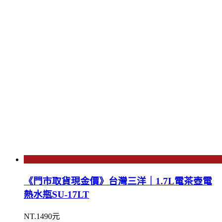
《門市取貨現金價》台灣三洋｜1.7L電茶壺電
熱水瓶SU-17LT
NT.1490元