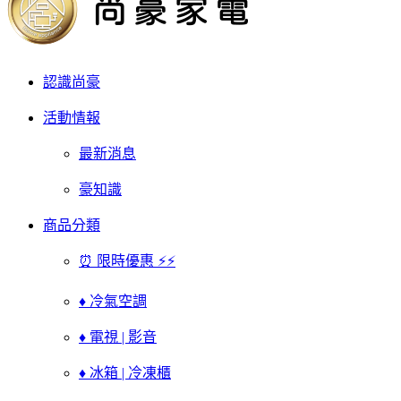
認識尚豪
活動情報
最新消息
豪知識
商品分類
⏰ 限時優惠 ⚡⚡
♦ 冷氣空調
♦ 電視 | 影音
♦ 冰箱 | 冷凍櫃