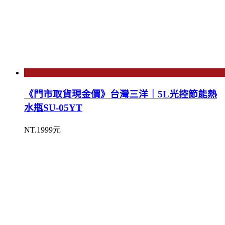
《門市取貨現金價》台灣三洋｜5L光控節能熱
水瓶SU-05YT
NT.1999元