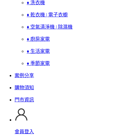
♦ 洗衣機
♦ 乾衣機 | 電子衣櫥
♦ 空氣清淨機 | 除濕機
♦ 廚房家電
♦ 生活家電
♦ 季節家電
案例分享
購物須知
門市資訊
會員登入