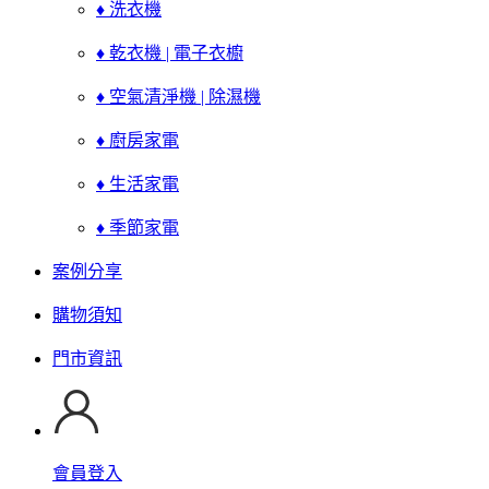
♦ 洗衣機
♦ 乾衣機 | 電子衣櫥
♦ 空氣清淨機 | 除濕機
♦ 廚房家電
♦ 生活家電
♦ 季節家電
案例分享
購物須知
門市資訊
會員登入