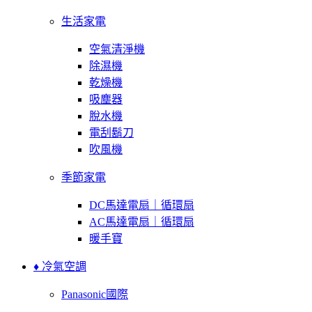
生活家電
空氣清淨機
除濕機
乾燥機
吸塵器
脫水機
電刮鬍刀
吹風機
季節家電
DC馬達電扇｜循環扇
AC馬達電扇｜循環扇
暖手寶
♦ 冷氣空調
Panasonic國際