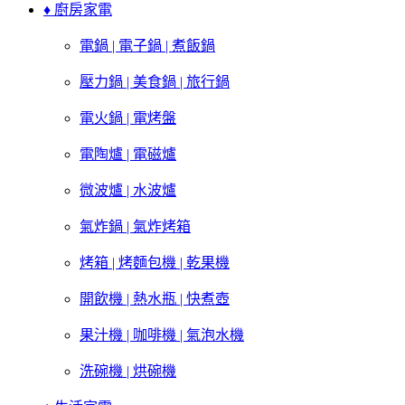
♦ 廚房家電
電鍋 | 電子鍋 | 煮飯鍋
壓力鍋 | 美食鍋 | 旅行鍋
電火鍋 | 電烤盤
電陶爐 | 電磁爐
微波爐 | 水波爐
氣炸鍋 | 氣炸烤箱
烤箱 | 烤麵包機 | 乾果機
開飲機 | 熱水瓶 | 快煮壺
果汁機 | 咖啡機 | 氣泡水機
洗碗機 | 烘碗機