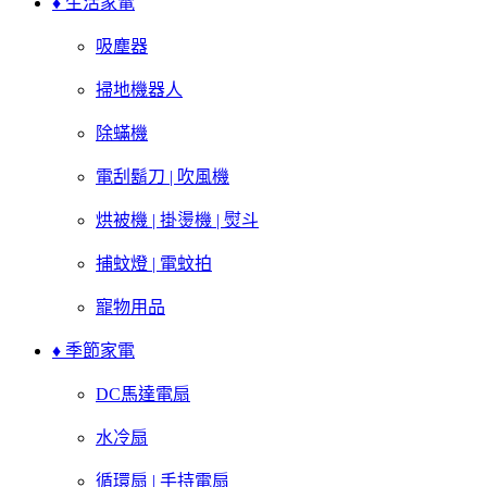
♦ 生活家電
吸塵器
掃地機器人
除蟎機
電刮鬍刀 | 吹風機
烘被機 | 掛燙機 | 熨斗
捕蚊燈 | 電蚊拍
寵物用品
♦ 季節家電
DC馬達電扇
水冷扇
循環扇 | 手持電扇