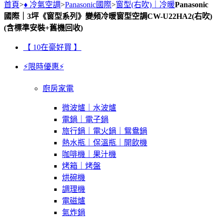
首頁
>
♦ 冷氣空調
>
Panasonic國際
>
窗型(右吹)｜冷暖
Panasonic
國際｜3坪《窗型系列》變頻冷暖窗型空調CW-U22HA2(右吹)
(含標準安裝+舊機回收)
【 10在豪好買 】
⚡限時優惠⚡
廚房家電
微波爐｜水波爐
電鍋｜電子鍋
旅行鍋｜電火鍋｜鴛鴦鍋
熱水瓶｜保溫瓶｜開飲機
咖啡機｜果汁機
烤箱｜烤盤
烘碗機
調理機
電磁爐
氣炸鍋