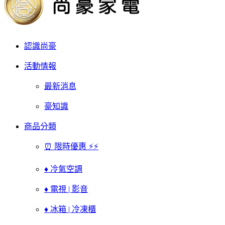
認識尚豪
活動情報
最新消息
豪知識
商品分類
⏰ 限時優惠 ⚡⚡
♦ 冷氣空調
♦ 電視 | 影音
♦ 冰箱 | 冷凍櫃